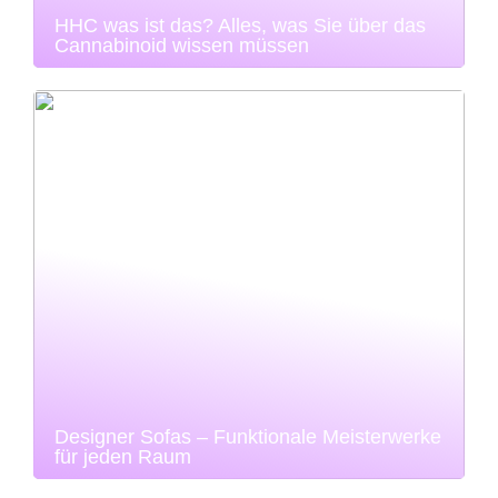
HHC was ist das? Alles, was Sie über das
Cannabinoid wissen müssen
Designer Sofas – Funktionale Meisterwerke
für jeden Raum