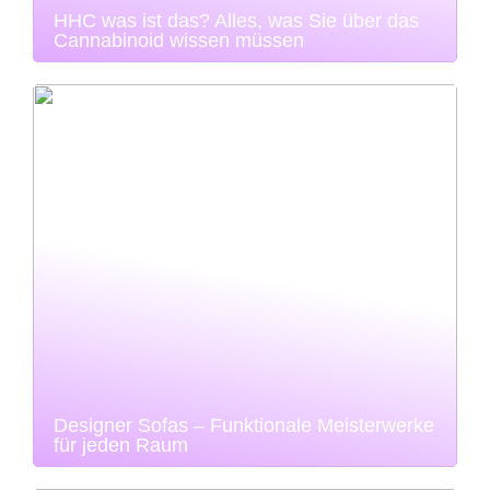
HHC was ist das? Alles, was Sie über das
Cannabinoid wissen müssen
Designer Sofas – Funktionale Meisterwerke
für jeden Raum