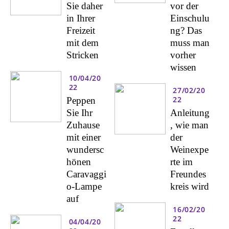
Sie daher
vor der
in Ihrer
Einschulu
Freizeit
ng? Das
mit dem
muss man
Stricken
vorher
wissen
10/04/20
22
27/02/20
22
Peppen
Sie Ihr
Anleitung
Zuhause
, wie man
mit einer
der
wundersc
Weinexpe
hönen
rte im
Caravaggi
Freundes
o-Lampe
kreis wird
auf
16/02/20
22
04/04/20