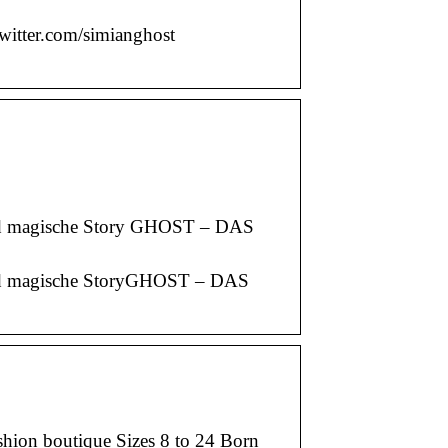
twitter.com/simianghost
 und magische Story GHOST – DAS
e und magische StoryGHOST – DAS
shion boutique Sizes 8 to 24 Born