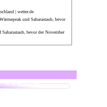
chland | wetter.de
n Wärmepeak und Saharastaub, bevor
d Saharastaub, bevor der November
er ist der Psychologe in Aarhus,
n Sie sehen möchten