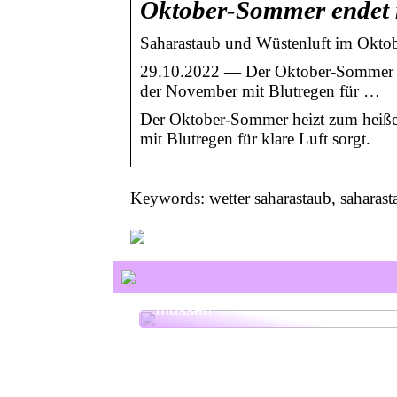
Oktober-Sommer endet m
Saharastaub und Wüstenluft im Okto
29.10.2022 — Der Oktober-Sommer he
der November mit Blutregen für …
Der Oktober-Sommer heizt zum heißen
mit Blutregen für klare Luft sorgt.
Keywords: wetter saharastaub, saharast
HHC was ist das? Alles, was Sie
über das Cannabinoid wissen
müssen