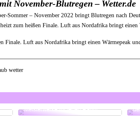
it November-Blutregen – Wetter.de
ber-Sommer – November 2022 bringt Blutregen nach Deuts
izt zum heißen Finale. Luft aus Nordafrika bringt eine
 Finale. Luft aus Nordafrika bringt einen Wärmepeak un
aub wetter
Designer Sofas – Funktionale
Hi
Meisterwerke für jeden Raum
de